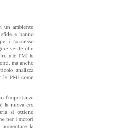
in un ambiente
 sfide e hanno
per il successo
agine verde che
fre alle PMI la
lienti, ma anche
ticolo analizza
per le PMI come
no l’importanza
ché la nuova era
saria si ottiene
one per i motori
e aumentare la