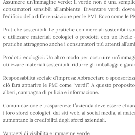
Assumere un’immagine verde: Il verde non è una semplice
consumatori sensibili all’ambiente. Diventare verdi dovre
l’edificio della differenziazione per le PMI. Ecco come le
Pratiche sostenibili: Le pratiche commerciali sostenibili son
e utilizzare materiali ecologici o prodotti con un livell
pratiche attraggono anche i consumatori più attenti all’am
Prodotti ecologici: Un altro modo per costruire un’immagin
utilizzare materiali sostenibili, ridurre gli imballaggi e gara
Responsabilità sociale d’impresa: Abbracciare o sponsorizza
ciò farà apparire le PMI come “verdi”. A questo proposito
alberi, campagna di pulizia e informazione.
Comunicazione e trasparenza: L’azienda deve essere chiara 
i loro sforzi ecologici, dai siti web, ai social media, ai ma
aumentano la credibilità degli sforzi aziendali.
Vantaggi di visibilità e immagine verde