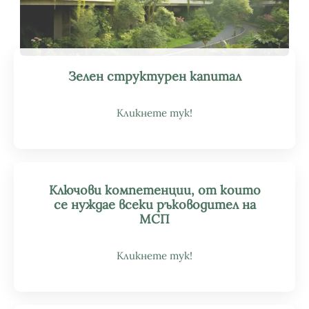
Зелен структурен капитал
Кликнете тук!
Ключови компетенции, от които
се нуждае всеки ръководител на
МСП
Кликнете тук!