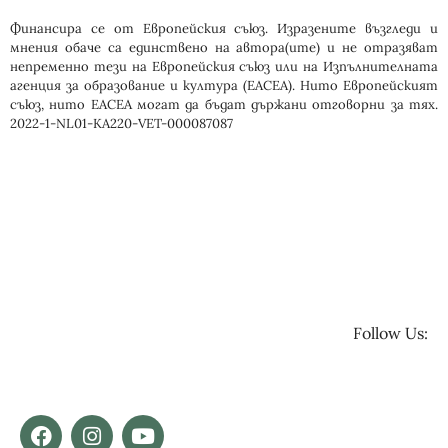
Финансира се от Европейския съюз. Изразените възгледи и
мнения обаче са единствено на автора(ите) и не отразяват
непременно тези на Европейския съюз или на Изпълнителната
агенция за образование и култура (EACEA). Нито Европейският
съюз, нито ЕАСЕА могат да бъдат държани отговорни за тях.
2022-1-NL01-KA220-VET-000087087
Follow Us: