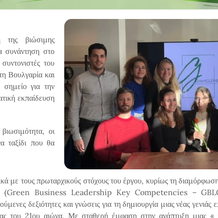
 της βιώσιμης
ια συνάντηση στο
συντονιστές του
τη Βουλγαρία και
 σημείο για την
ατική εκπαίδευση
βιωσιμότητα, οι
να ταξίδι που θα
τικά με τους πρωταρχικούς στόχους του έργου, κυρίως τη διαμόρφω
εσίας (Green Business Leadership Key Competencies – GBL
ύμενες δεξιότητες και γνώσεις για τη δημιουργία μιας νέας γενιάς 
τας του 21ου αιώνα. Με σταθερή έμφαση στην ανάπτυξη μιας « π